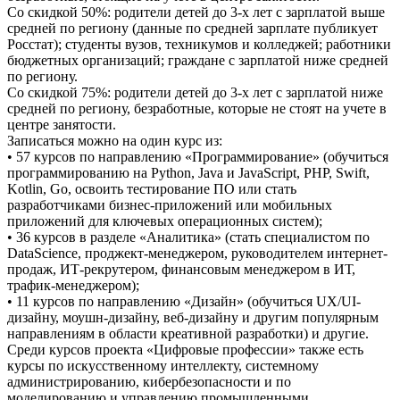
Со скидкой 50%: родители детей до 3-х лет с зарплатой выше
средней по региону (данные по средней зарплате публикует
Росстат); студенты вузов, техникумов и колледжей; работники
бюджетных организаций; граждане с зарплатой ниже средней
по региону.
Со скидкой 75%: родители детей до 3-х лет с зарплатой ниже
средней по региону, безработные, которые не стоят на учете в
центре занятости.
Записаться можно на один курс из:
•
57 курсов по направлению «Программирование» (обучиться
программированию на Python, Java и JavaScript, PHP, Swift,
Kotlin, Go, освоить тестирование ПО или стать
разработчиками бизнес-приложений или мобильных
приложений для ключевых операционных систем);
•
36 курсов в разделе «Аналитика» (стать специалистом по
DataScience, проджект-менеджером, руководителем интернет-
продаж, ИТ-рекрутером, финансовым менеджером в ИТ,
трафик-менеджером);
•
11 курсов по направлению «Дизайн» (обучиться UX/UI-
дизайну, моушн-дизайну, веб-дизайну и другим популярным
направлениям в области креативной разработки) и другие.
Среди курсов проекта «Цифровые профессии» также есть
курсы по искусственному интеллекту, системному
администрированию, кибербезопасности и по
моделированию и управлению промышленными