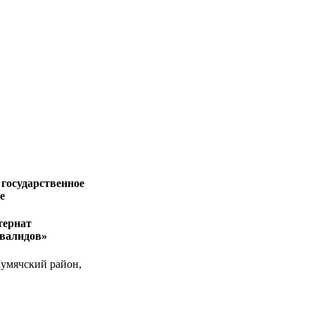
 государственное
ие
тернат
нвалидов»
Шумячский район,